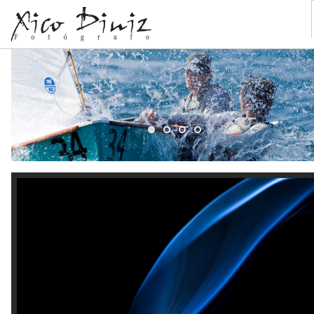
HOME
PERFIL
ARQUITETURA
FINE ART
VÁRIOS
CAPAS
CONTATO